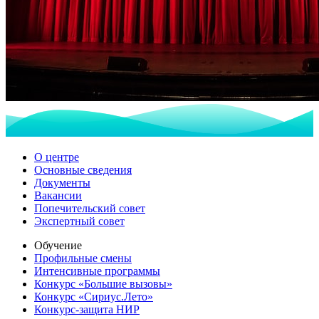
О центре
Основные сведения
Документы
Вакансии
Попечительский совет
Экспертный совет
Обучение
Профильные смены
Интенсивные программы
Конкурс «Большие вызовы»
Конкурс «Сириус.Лето»
Конкурс-защита НИР