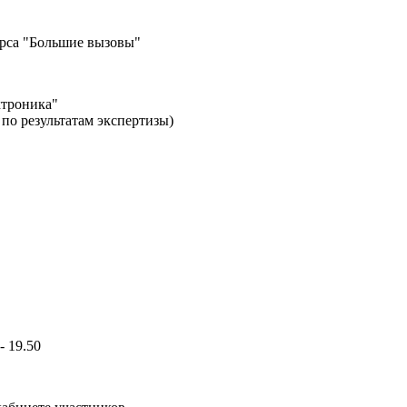
урса "Большие вызовы"
ктроника"
 по результатам экспертизы)
 19.50