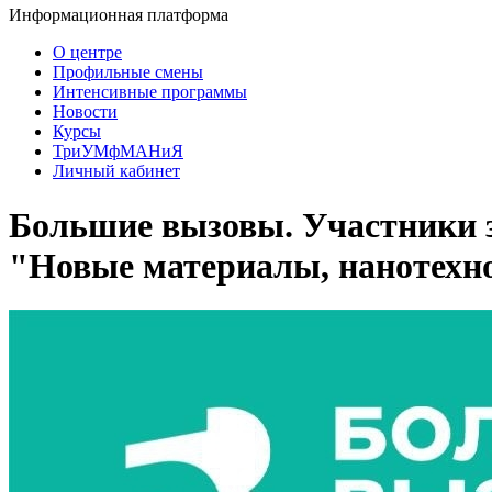
Информационная платформа
О центре
Профильные смены
Интенсивные программы
Новости
Курсы
ТриУМфМАНиЯ
Личный кабинет
Большие вызовы. Участники з
"Новые материалы, нанотехн