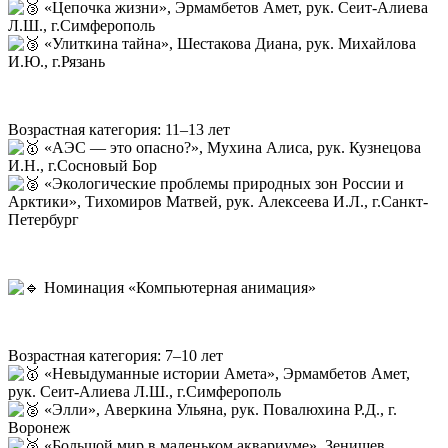
«Цепочка жизни», Эрмамбетов Амет, рук. Сеит-Алиева
Л.Ш., г.Симферополь
«Улиткина тайна», Шестакова Диана, рук. Михайлова
И.Ю., г.Рязань
Возрастная категория: 11–13 лет
«АЭС — это опасно?», Мухина Алиса, рук. Кузнецова
И.Н., г.Сосновый Бор
«Экологические проблемы природных зон России и
Арктики», Тихомиров Матвей, рук. Алексеева И.Л., г.Санкт-
Петербург
Номинация «Компьютерная анимация»
Возрастная категория: 7–10 лет
«Невыдуманные истории Амета», Эрмамбетов Амет,
рук. Сеит-Алиева Л.Ш., г.Симферополь
«Элли», Аверкина Ульяна, рук. Повалюхина Р.Д., г.
Воронеж
«Большой мир в маленьком аквариуме», Зенищев