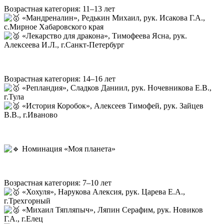
Возрастная категория: 11–13 лет
«Мандреналин», Редькин Михаил, рук. Исакова Г.А.,
с.Мирное Хабаровского края
«Лекарство для дракона», Тимофеева Ясна, рук.
Алексеева И.Л., г.Санкт-Петербург
Возрастная категория: 14–16 лет
«Репландия», Сладков Даниил, рук. Ночевникова Е.В.,
г.Тула
«История Коробок», Алексеев Тимофей, рук. Зайцев
В.В., г.Иваново
Номинация «Моя планета»
Возрастная категория: 7–10 лет
«Хохуля», Нарукова Алексия, рук. Царева Е.А.,
г.Трехгорный
«Михаил Тяпляпыч», Ляпин Серафим, рук. Новиков
Г.А., г.Елец