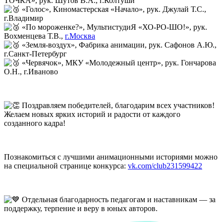
ТОЧКА», рук. Шутов В.А., г.Колтуши
«Голос», Киномастерская «Начало», рук. Джулай Т.С.,
г.Владимир
«По мороженке?», МультистудиЯ «ХО-РО-ШО!», рук.
Вохменцева Т.В.,
г.Москва
«Земля-воздух», Фабрика анимации, рук. Сафонов А.Ю.,
г.Санкт-Петербург
«Червячок», МКУ «Молодежный центр», рук. Гончарова
О.Н., г.Иваново
Поздравляем победителей, благодарим всех участников!
Желаем новых ярких историй и радости от каждого
созданного кадра!
Познакомиться с лучшими анимационными историями можно
на специальной странице конкурса:
vk.com/club231599422
Отдельная благодарность педагогам и наставникам — за
поддержку, терпение и веру в юных авторов.