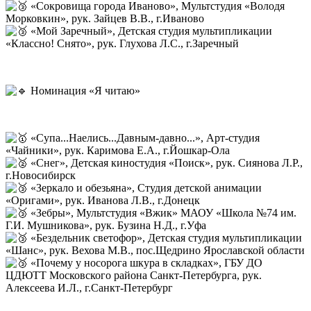
«Сокровища города Иваново», Мультстудия «Володя
Морковкин», рук. Зайцев В.В., г.Иваново
«Мой Заречный», Детская студия мультипликации
«Классно! Снято», рук. Глухова Л.С., г.Заречный
Номинация «Я читаю»
«Супа...Наелись...Давным-давно...», Арт-студия
«Чайники», рук. Каримова Е.А., г.Йошкар-Ола
«Снег», Детская киностудия «Поиск», рук. Сиянова Л.Р.,
г.Новосибирск
«Зеркало и обезьяна», Студия детской анимации
«Оригами», рук. Иванова Л.В., г.Донецк
«Зебры», Мультстудия «Вжик» МАОУ «Школа №74 им.
Г.И. Мушникова», рук. Бузина Н.Д., г.Уфа
«Бездельник светофор», Детская студия мультипликации
«Шанс», рук. Вехова М.В., пос.Щедрино Ярославской области
«Почему у носорога шкура в складках», ГБУ ДО
ЦДЮТТ Московского района Санкт-Петербурга, рук.
Алексеева И.Л., г.Санкт-Петербург