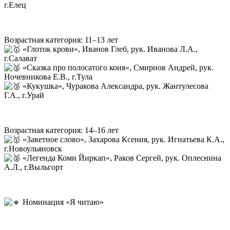
г.Елец
Возрастная категория: 11–13 лет
«Глоток крови», Иванов Глеб, рук. Иванова Л.А.,
г.Салават
«Сказка про полосатого коня», Смирнов Андрей, рук.
Ночевникова Е.В., г.Тула
«Кукушка», Чуракова Александра, рук. Жантулесова
Г.А., г.Урай
Возрастная категория: 14–16 лет
«Заветное слово», Захарова Ксения, рук. Игнатьева К.А.,
г.Новоульяновск
«Легенда Коми Йиркап», Раков Сергей, рук. Оплеснина
А.Л., г.Выльгорт
Номинация «Я читаю»