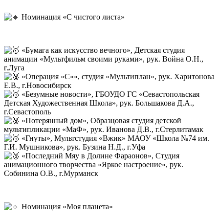
Номинация «С чистого листа»
«Бумага как искусство вечного», Детская студия
анимации «Мультфильм своими руками», рук. Война О.Н.,
г.Луга
«Операция «С»», студия «Мультиплан», рук. Харитонова
Е.В., г.Новосибирск
«Безумные новости», ГБОУДО ГС «Севастопольская
Детская Художественная Школа», рук. Большакова Д.А.,
г.Севастополь
«Потерянный дом», Образцовая студия детской
мультипликации «МаФ», рук. Иванова Д.В., г.Стерлитамак
«Гнуты», Мультстудия «Вжик» МАОУ «Школа №74 им.
Г.И. Мушникова», рук. Бузина Н.Д., г.Уфа
«Последний Мяу в Долине Фараонов», Студия
анимационного творчества «Яркое настроение», рук.
Собинина О.В., г.Мурманск
Номинация «Моя планета»