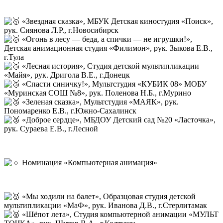
«Звездная сказка», МБУК Детская киностудия «Поиск»,
рук. Сиянова Л.Р., г.Новосибирск
«Огонь в лесу — беда, а спички — не игрушки!»,
Детская анимационная студия «Филимон», рук. Зыкова Е.В.,
г.Тула
«Лесная история», Студия детской мультипликации
«Майя», рук. Дригола В.Е., г.Донецк
«Спасти синичку!», Мультстудия «КУБИК 08» МОБУ
«Муринская СОШ №8», рук. Поленова Н.Б., г.Мурино
«Зеленая сказка», Мультстудия «МАЯК», рук.
Пономаренко Е.В., г.Южно-Сахалинск
«Доброе сердце», МБДОУ Детский сад №20 «Ласточка»,
рук. Сураева Е.В., г.Лесной
Номинация «Компьютерная анимация»
«Мы ходили на балет», Образцовая студия детской
мультипликации «МаФ», рук. Иванова Д.В., г.Стерлитамак
«Шёпот лета», Студия компьютерной анимации «МУЛЬТ