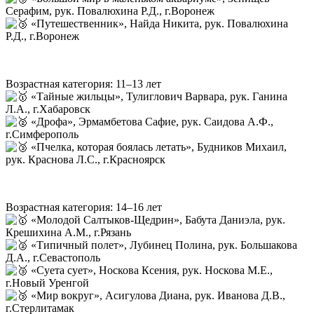
Серафим, рук. Повалюхина Р.Д., г.Воронеж
«Путешественник», Найда Никита, рук. Повалюхина
Р.Д., г.Воронеж
Возрастная категория: 11–13 лет
«Тайные жильцы», Тулиглович Варвара, рук. Ганина
Л.А., г.Хабаровск
«Дрофа», Эрмамбетова Сафие, рук. Саидова А.Ф.,
г.Симферополь
«Пчелка, которая боялась летать», Будников Михаил,
рук. Краснова Л.С., г.Красноярск
Возрастная категория: 14–16 лет
«Молодой Салтыков-Щедрин», Бабута Даниэла, рук.
Крешихина А.М., г.Рязань
«Типичный полет», Лубинец Полина, рук. Большакова
Д.А., г.Севастополь
«Суета сует», Носкова Ксения, рук. Носкова М.Е.,
г.Новый Уренгой
«Мир вокруг», Асигулова Диана, рук. Иванова Д.В.,
г.Стерлитамак