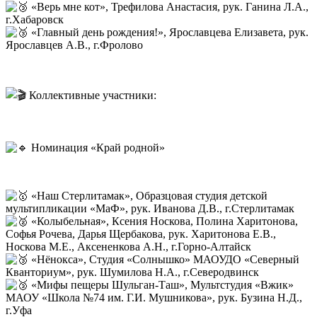
«Верь мне кот», Трефилова Анастасия, рук. Ганина Л.А.,
г.Хабаровск
«Главный день рождения!», Ярославцева Елизавета, рук.
Ярославцев А.В., г.Фролово
Коллективные участники:
Номинация «Край родной»
«Наш Стерлитамак», Образцовая студия детской
мультипликации «МаФ», рук. Иванова Д.В., г.Стерлитамак
«Колыбельная», Ксения Носкова, Полина Харитонова,
Софья Рочева, Дарья Щербакова, рук. Харитонова Е.В.,
Носкова М.Е., Аксененкова А.Н., г.Горно-Алтайск
«Нёнокса», Студия «Солнышко» МАОУДО «Северный
Кванториум», рук. Шумилова Н.А., г.Северодвинск
«Мифы пещеры Шульган-Таш», Мультстудия «Вжик»
МАОУ «Школа №74 им. Г.И. Мушникова», рук. Бузина Н.Д.,
г.Уфа